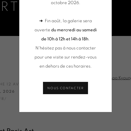
ART FAIR 2026
octobre 2026.
➜ Fin août, la galerie sera
ouverte
du mercredi au samedi
de 10h à 12h et 14h à 18h
.
N'hésitez pas à nous contacter
| SOO KYOUNG LEE SOLO SHOW
pour une visite sur rendez-vous
en dehors de ces horaires.
Open a larger version of 
HE 12 AVRIL 2026
NOUS CONTACTER
L 2026
FR/