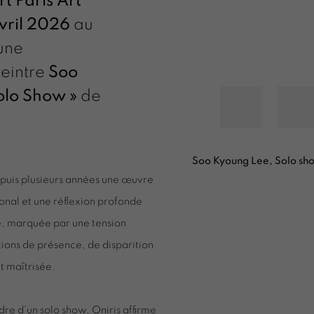
rt Paris Art
avril 2026
au
 une
peintre
Soo
olo Show »
de
Soo Kyoung Lee, Solo sh
epuis plusieurs années une œuvre
onal et une réflexion profonde
re, marquée par une tension
otions de présence, de disparition
et maîtrisée.
re d’un solo show, Oniris affirme