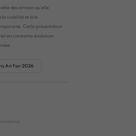
le des artistes qu’elle
a visibilité et à la
emporaine. Cette présentation
ail en constante évolution,
irmée.
ris Art Fair 2026
invitation)