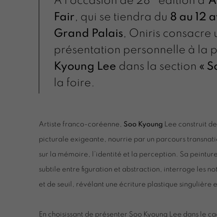
À l’occasion de 28
édition d'
A
Fair
, qui se tiendra du
8 au 12 
Grand Palais
, Oniris consacre
présentation personnelle à la 
Kyoung Lee
dans la section
« S
la foire.
Artiste franco-coréenne,
Soo Kyoung
Lee construit d
picturale exigeante, nourrie par un parcours transnati
sur la mémoire, l’identité et la perception. Sa peintu
subtile entre figuration et abstraction, interroge les n
et de seuil, révélant une écriture plastique singulière 
En choisissant de présenter Soo Kyoung Lee dans le cad