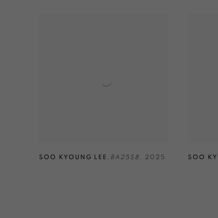
SOO KYOUNG LEE
,
BA25S8
,
2025
SOO KY