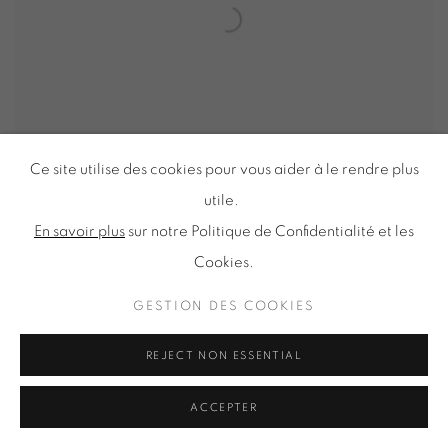
Ce site utilise des cookies pour vous aider à le rendre plus
utile.
En savoir plus
sur notre Politique de Confidentialité et les
ART PARIS 2019
Cookies.
GRAND PALAIS - PARIS
GESTION DES COOKIES
4 - 7 AVRIL 2019
REJECT NON ESSENTIAL
ACCEPTER