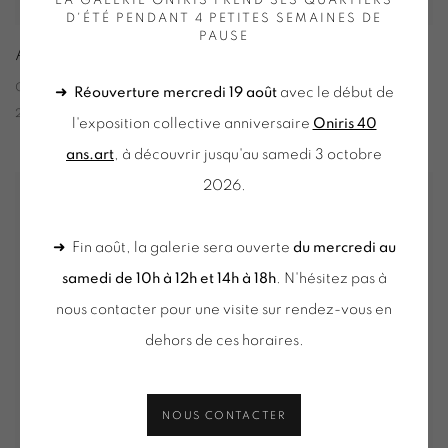
LA GALERIE ONIRIS PREND SES QUARTIERS
D'ÉTÉ PENDANT 4 PETITES SEMAINES DE
PAUSE
ART PARIS ART FAIR 2025
GRAND-PALAIS - PARIS
➜
Réouverture mercredi 19 août
avec le début de
2 - 6 AVRIL 2025
l'exposition collective anniversaire
Oniris 40
ans.art
, à découvrir jusqu'au samedi 3 octobre
2026.
➜ Fin août, la galerie sera ouverte
du mercredi au
samedi de 10h à 12h et 14h à 18h
. N'hésitez pas à
nous contacter pour une visite sur rendez-vous en
dehors de ces horaires.
NOUS CONTACTER