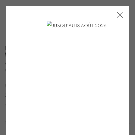
FOIRES ET ÉVENEMENTS HORS LES
MURS
ALL
FOIRES D'ART CONTEMPORAIN
ÉVÈNEMENTS HORS-LES-MURS
Présentation de nos participations aux Foires d'Art
Contemporain à Paris et à l'étranger ainsi que d'autres
événements hors les murs
PROCHAINEMENT