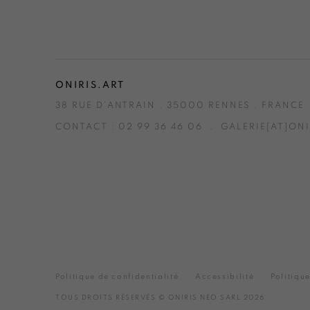
red
ercar
by
d
Strip
e
ONIRIS.ART
38 RUE D’ANTRAIN . 35000 RENNES . FRANCE
CONTACT : 02 99 36 46 06 . GALERIE[AT]ONI
Politique de confidentialité
Accessibilité
Politiqu
TOUS DROITS RÉSERVÉS © ONIRIS NEO SARL 2026