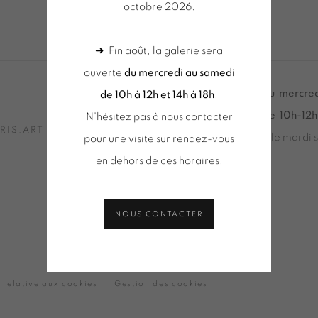
octobre 2026.
➜ Fin août, la galerie sera
ouverte
du mercredi au samedi
Tuesday to Saturday from 2pm to 7pm
du mercred
de 10h à 12h et 14h à 18h
.
du Mardi au Samedi de 14h00 à 19h00
de 10h-12h
N'hésitez pas à nous contacter
RIS.ART
+ le mardi 
pour une visite sur rendez-vous
Tuesday to
en dehors de ces horaires.
du Mardi a
NOUS CONTACTER
e relative aux cookies
Gestion des cookies