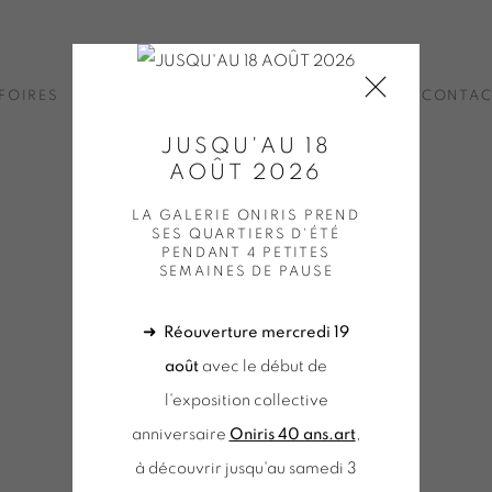
FOIRES
ACTUALITÉS
BOUTIQUE EN LIGNE
CONTA
JUSQU'AU 18
AOÛT 2026
LA GALERIE ONIRIS PREND
SES QUARTIERS D'ÉTÉ
PENDANT 4 PETITES
ALERIE ONIRIS
SEMAINES DE PAUSE
➜
Réouverture mercredi 19
août
avec le début de
l'exposition collective
anniversaire
Oniris 40 ans.art
,
à découvrir jusqu'au samedi 3