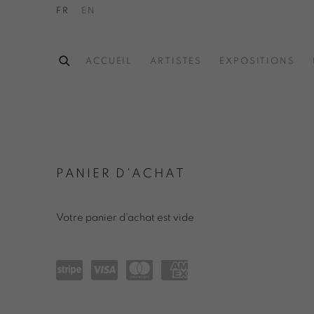
FR
EN
ACCUEIL
ARTISTES
EXPOSITIONS
BOUTIQUE EN LIGNE DE LA G
PANIER D'ACHAT
Votre panier d'achat est vide
Powe
visa
mast
amex