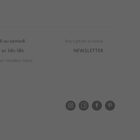
i au samedi
Inscription à notre
 et 14h-18h
NEWSLETTER
sur rendez-vous
 Saturday from 2pm to 7pm
u Samedi de 14h00 à 19h00