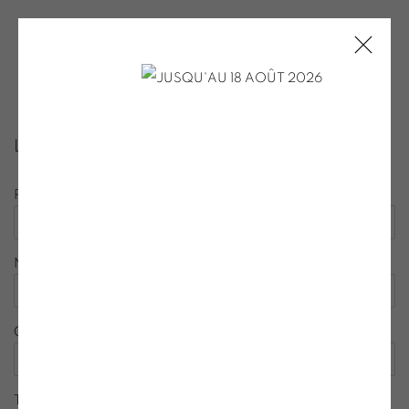
LISTE D’ENVOI
Prénom *
Nom *
Courriel *
Téléphone *