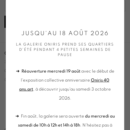
INSCRIPTION
JUSQU'AU 18 AOÛT 2026
LA GALERIE ONIRIS PREND SES QUARTIERS
D'ÉTÉ PENDANT 4 PETITES SEMAINES DE
ONIRIS.ART
PAUSE
38 RUE D’ANTRAIN . 35000 RENNES . FRANCE
➜
Réouverture mercredi 19 août
avec le début de
CONTACT : 02 99 36 46 06 .
l'exposition collective anniversaire
Oniris 40
GALERIE[AT]ONIRIS.ART
ans.art
, à découvrir jusqu'au samedi 3 octobre
Tuesday to Saturday from 2pm to 7pm
2026.
du Mardi au Samedi de 14h00 à 19h00
➜ Fin août, la galerie sera ouverte
du mercredi au
samedi de 10h à 12h et 14h à 18h
. N'hésitez pas à
du mercredi au samedi