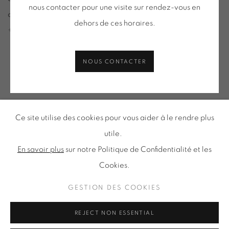
nous contacter pour une visite sur rendez-vous en
de 10h-12h et 14h-18h
dehors de ces horaires.
+ le mardi sur rendez-vous
Tuesday to Saturday from 2pm to 7pm
du Mardi au Samedi de 14h00 à 19h00
NOUS CONTACTER
Inscription à notre
Ce site utilise des cookies pour vous aider à le rendre plus
NEWSLETTER
utile.
En savoir plus
sur notre Politique de Confidentialité et les
Cookies.
Politique de confidentialité
Accessibilité
GESTION DES COOKIES
Politique relative aux cookies
Gestion des cookies
REJECT NON ESSENTIAL
TOUS DROITS RÉSERVÉS © ONIRIS NEO SARL 2026