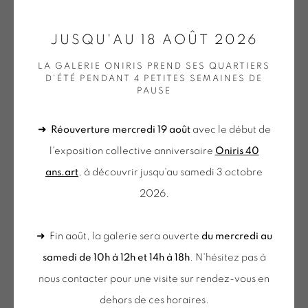
CONTACT : 02 99 36 46 06 .
JUSQU'AU 18 AOÛT 2026
GALERIE[AT]ONIRIS.ART
LA GALERIE ONIRIS PREND SES QUARTIERS
JEAN-PIERRE PINCEMIN
Tuesday to Saturday from 2pm to 7pm
D'ÉTÉ PENDANT 4 PETITES SEMAINES DE
PAUSE
du Mardi au Samedi de 14h00 à 19h00
SANS TITRE (CANTI)
,
1975
➜
Réouverture mercredi 19 août
avec le début de
Ensemble de 5 peintures uniques acrylique sur papier
l'exposition collective anniversaire
Oniris 40
chiffon accompagnant le livre d'artiste "Canti II et IIX"
du mercredi au samedi
ans.art
, à découvrir jusqu'au samedi 3 octobre
peintures JP Pincemin + textes Louis Dalla Fior / tirage
de 10h-12h et 14h-18h
2026.
limité à 30 exemplaires
+ le mardi sur rendez-vous
Set of 5 unique acrylic paintings on rag paper
Tuesday to Saturday from 2pm to 7pm
➜ Fin août, la galerie sera ouverte
du mercredi au
accompanying the artist's book “Canti II et IIX” paintings JP
du Mardi au Samedi de 14h00 à 19h00
samedi de 10h à 12h et 14h à 18h
. N'hésitez pas à
Pincemin + texts Louis Dalla Fior
nous contacter pour une visite sur rendez-vous en
33 x 26 cm X 5
Inscription à notre
dehors de ces horaires.
Exemplaire n°16/30 (avec le livre)