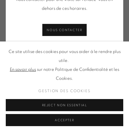
Tuesday to Saturday from 2pm to 7pm
dehors de ces horaires.
du Mardi au Samedi de 14h00 à 19h00
NOUS CONTACTER
Inscription à notre
NEWSLETTER
Ce site utilise des cookies pour vous aider à le rendre plus
utile.
En savoir plus
sur notre Politique de Confidentialité et les
Cookies.
Politique de confidentialité
Accessibilité
Politique relative aux cookies
Gestion des cookies
GESTION DES COOKIES
TOUS DROITS RÉSERVÉS © ONIRIS NEO SARL 2026
REJECT NON ESSENTIAL
ACCEPTER