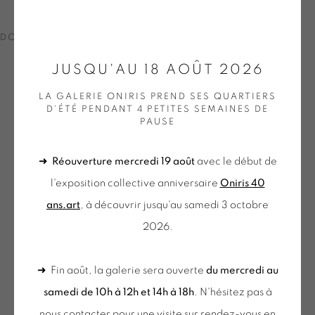
24
SUR 43
PRÉCÉDENT
SUIVANT
DOWNLOAD LIST OF WORKS
JUSQU'AU 18 AOÛT 2026
ONIRIS.ART
38 RUE D’ANTRAIN . 35000 RENNES . FRANCE
LA GALERIE ONIRIS PREND SES QUARTIERS
D'ÉTÉ PENDANT 4 PETITES SEMAINES DE
CONTACT : 02 99 36 46 06 .
PAUSE
GALERIE[AT]ONIRIS.ART
➜
Réouverture mercredi 19 août
avec le début de
Tuesday to Saturday from 2pm to 7pm
l'exposition collective anniversaire
Oniris 40
du Mardi au Samedi de 14h00 à 19h00
ans.art
, à découvrir jusqu'au samedi 3 octobre
2026.
du mercredi au samedi
➜ Fin août, la galerie sera ouverte
du mercredi au
de 10h-12h et 14h-18h
samedi de 10h à 12h et 14h à 18h
. N'hésitez pas à
+ le mardi sur rendez-vous
nous contacter pour une visite sur rendez-vous en