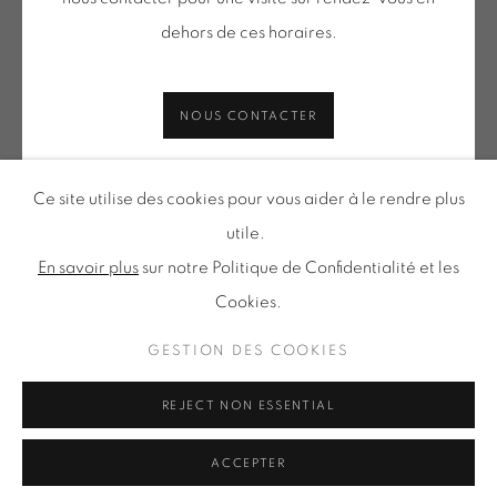
Tuesday to Saturday from 2pm to 7pm
dehors de ces horaires.
du Mardi au Samedi de 14h00 à 19h00
NOUS CONTACTER
Inscription à notre
NEWSLETTER
Ce site utilise des cookies pour vous aider à le rendre plus
utile.
En savoir plus
sur notre Politique de Confidentialité et les
Cookies.
Politique de confidentialité
Accessibilité
Politique relative aux cookies
Gestion des cookies
GESTION DES COOKIES
TOUS DROITS RÉSERVÉS © ONIRIS NEO SARL 2026
REJECT NON ESSENTIAL
ACCEPTER