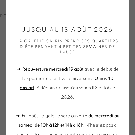
24
SUR 43
PRÉCÉDENT
SUIVANT
DOWNLOAD LIST OF WORKS
JUSQU'AU 18 AOÛT 2026
ONIRIS.ART
38 RUE D’ANTRAIN . 35000 RENNES . FRANCE
LA GALERIE ONIRIS PREND SES QUARTIERS
D'ÉTÉ PENDANT 4 PETITES SEMAINES DE
CONTACT : 02 99 36 46 06 .
PAUSE
GALERIE[AT]ONIRIS.ART
➜
Réouverture mercredi 19 août
avec le début de
Tuesday to Saturday from 2pm to 7pm
l'exposition collective anniversaire
Oniris 40
du Mardi au Samedi de 14h00 à 19h00
ans.art
, à découvrir jusqu'au samedi 3 octobre
2026.
du mercredi au samedi
➜ Fin août, la galerie sera ouverte
du mercredi au
de 10h-12h et 14h-18h
samedi de 10h à 12h et 14h à 18h
. N'hésitez pas à
+ le mardi sur rendez-vous
nous contacter pour une visite sur rendez-vous en