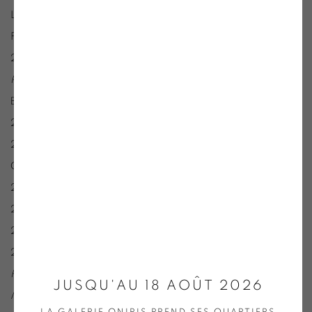
La Matière remuée, Espace Paul Rebeyrolle, Eymoutiers,
France
2016 :
French Touch
, Qrtspace Boan, Séoul, Corée
Philippe Cognée, Stephan Balkenhol
, Fondation Fernet-
Branca, Saint-Louis
2016 :
Philippe Cognée – figures envisagées
, Le Radar, Bayeux
2015 : FRAC Auvergne
Chapelle de la visitation, Brioude
2014 : Biennale de Busan, Busan, Corée du Sud
2014 : Château de Chambord
2013 :
Vues d’en haut
, Centre Pompidou Metz
2011 :
Écho
, Château de Versailles
French Window: Looking at Contemporary Art through the
JUSQU'AU 18 AOÛT 2026
Marcel Duchamp Prize
, Mori Art Museum, Tokyo, Japon