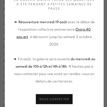
LA GALERIE ONIRIS PREND SES QUARTIERS
2010 :
C’est la vie! Vanités de Caravage à Damien Hirst
, Musée
D'ÉTÉ PENDANT 4 PETITES SEMAINES DE
PAUSE
Maillol, Paris
2009 :
Passages
, Galerie Daniel Templon, Paris
➜
Réouverture mercredi 19 août
avec le début de
2006 : Institut Français de Berlin, Berlin, Allemagne
l'exposition collective anniversaire
Oniris 40
2005 :
Nouvelle vague
, Centre Georges Pompidou, Paris
ans.art
, à découvrir jusqu'au samedi 3 octobre
Art Museum of Shanghai, Chine
2026.
2002 :
Voilà la France
, CESAC, Caraglio, Italie
2001 :
Peinture, figures, peinture
, Metropolitan Museum of
➜ Fin août, la galerie sera ouverte
du mercredi au
Manila, Manille, Philippines
samedi de 10h à 12h et 14h à 18h
. N'hésitez pas à
1999 :
trente artistes, 1969-1999
, Assemblée Nationale, Paris
nous contacter pour une visite sur rendez-vous en
1996 :
Albufeira
, Musée des Beaux-Arts, Nantes
dehors de ces horaires.
1990 : Musée du Luxembourg, Paris
1987 :
Les années 1980 en France : Une nouvelle génération
d’artiste
, festival d’Istanbul, Ankara, Turquie
NOUS CONTACTER
1986 :
Sélection de huit peintres français
, PS1, New-York, États