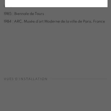
Unis
1985 : Biennale de Tours
1984 : ARC, Musée d’art Moderne de la ville de Paris, France
VUES D'INSTALLATION
Open a larger version of the following image in a popup: