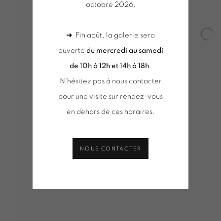
octobre 2026.
TITEAU
➜ Fin août, la galerie sera
Open
ouverte
du mercredi au samedi
de 10h à 12h et 14h à 18h
.
N'hésitez pas à nous contacter
pour une visite sur rendez-vous
VUES D'INSTALLATION
SÉLECTION D'OEUVRES
ACT
DE D'INFORMATION
en dehors de ces horaires.
NOUS CONTACTER
Tuesday to Saturday from 2pm to 7pm
du mercred