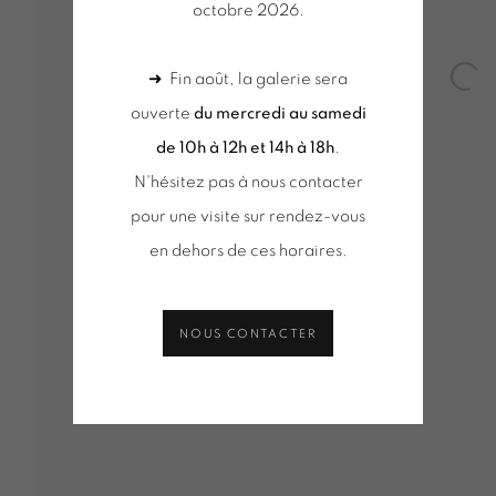
octobre 2026.
TITEAU
➜ Fin août, la galerie sera
Open
ouverte
du mercredi au samedi
de 10h à 12h et 14h à 18h
.
N'hésitez pas à nous contacter
pour une visite sur rendez-vous
VUES D'INSTALLATION
SÉLECTION D'OEUVRES
ACT
DE D'INFORMATION
en dehors de ces horaires.
NOUS CONTACTER
Tuesday to Saturday from 2pm to 7pm
du mercred