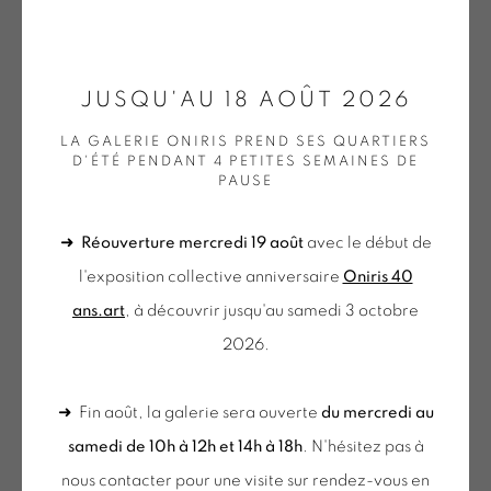
ONIRIS.ART
JUSQU'AU 18 AOÛT 2026
PIERRE ANTONIUCCI
38 RUE D’ANTRAIN . 35000 RENNES . FRANCE
LA GALERIE ONIRIS PREND SES QUARTIERS
CONTACT : 02 99 36 46 06 .
D'ÉTÉ PENDANT 4 PETITES SEMAINES DE
TABLE
,
2008
PAUSE
GALERIE[AT]ONIRIS.ART
Gouache et collage sur papier
➜
Réouverture mercredi 19 août
avec le début de
Tuesday to Saturday from 2pm to 7pm
17 x 20 cm
l'exposition collective anniversaire
Oniris 40
du Mardi au Samedi de 14h00 à 19h00
ANT 069
ans.art
, à découvrir jusqu'au samedi 3 octobre
€ 800.00
2026.
du mercredi au samedi
de 10h-12h et 14h-18h
➜ Fin août, la galerie sera ouverte
du mercredi au
+ le mardi sur rendez-vous
samedi de 10h à 12h et 14h à 18h
. N'hésitez pas à
Tuesday to Saturday from 2pm to 7pm
nous contacter pour une visite sur rendez-vous en