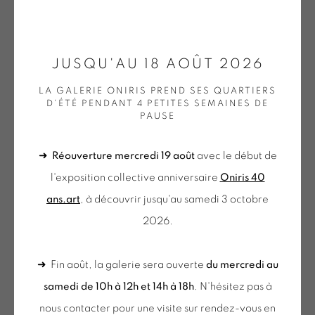
ONIRIS.ART
JUSQU'AU 18 AOÛT 2026
PIERRE ANTONIUCCI
38 RUE D’ANTRAIN . 35000 RENNES . FRANCE
LA GALERIE ONIRIS PREND SES QUARTIERS
CONTACT : 02 99 36 46 06 .
D'ÉTÉ PENDANT 4 PETITES SEMAINES DE
CONSTELLATION 2
,
2013
PAUSE
GALERIE[AT]ONIRIS.ART
Gouache et collage sur carton renforcé
➜
Réouverture mercredi 19 août
avec le début de
Tuesday to Saturday from 2pm to 7pm
177 x 35 cm
l'exposition collective anniversaire
Oniris 40
du Mardi au Samedi de 14h00 à 19h00
ANT 105
ans.art
, à découvrir jusqu'au samedi 3 octobre
€ 3,000.00
2026.
du mercredi au samedi
BUY NOW
de 10h-12h et 14h-18h
➜ Fin août, la galerie sera ouverte
du mercredi au
+ le mardi sur rendez-vous
AJOUTER AU PANIER
samedi de 10h à 12h et 14h à 18h
. N'hésitez pas à
Tuesday to Saturday from 2pm to 7pm
nous contacter pour une visite sur rendez-vous en