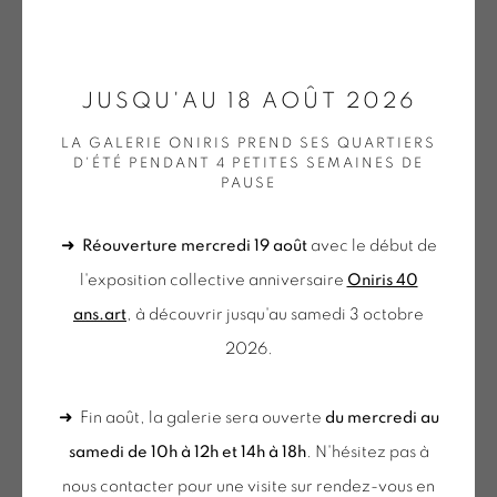
2022-029
,
2022
ONIRIS.ART
Acrylique sur toile
JUSQU'AU 18 AOÛT 2026
38 RUE D’ANTRAIN . 35000 RENNES . FRANCE
76 x 135 cm
LA GALERIE ONIRIS PREND SES QUARTIERS
CONTACT : 02 99 36 46 06 .
VIA 451
D'ÉTÉ PENDANT 4 PETITES SEMAINES DE
PAUSE
GALERIE[AT]ONIRIS.ART
PLUS D'IMAGES
(View a larger image of thumbnail 1 )
, currently selected.
, currently selected.
, currently selected.
(View a larger image of thumbnail 2 )
(View a larger image of thumbnail 3 )
➜
Réouverture mercredi 19 août
avec le début de
Tuesday to Saturday from 2pm to 7pm
l'exposition collective anniversaire
Oniris 40
du Mardi au Samedi de 14h00 à 19h00
ans.art
, à découvrir jusqu'au samedi 3 octobre
2026.
du mercredi au samedi
de 10h-12h et 14h-18h
➜ Fin août, la galerie sera ouverte
du mercredi au
+ le mardi sur rendez-vous
samedi de 10h à 12h et 14h à 18h
. N'hésitez pas à
Tuesday to Saturday from 2pm to 7pm
nous contacter pour une visite sur rendez-vous en