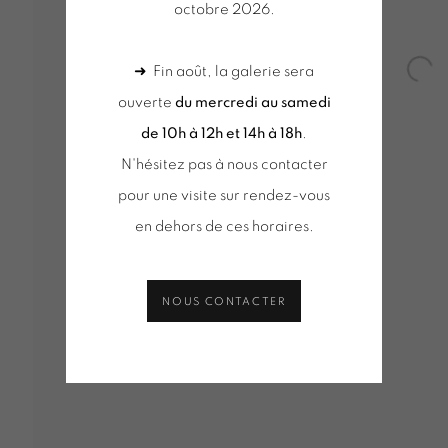
octobre 2026.
BOUFFANDEAU
➜ Fin août, la galerie sera
Open
ouverte
du mercredi au samedi
de 10h à 12h et 14h à 18h
.
N'hésitez pas à nous contacter
pour une visite sur rendez-vous
VUES D'INSTALLATION
SÉLECTION D'OEUVRES
ACT
ION
en dehors de ces horaires.
NOUS CONTACTER
mbnail 3 )
image of thumbnail 4 )
Tuesday to Saturday from 2pm to 7pm
du mercred