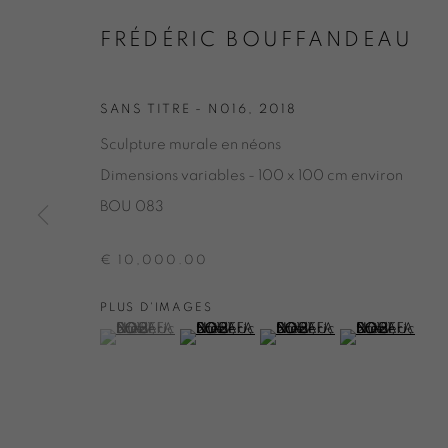
FRÉDÉRIC BOUFFANDEAU
FRÉDÉRIC 
SANS TITRE - N016
,
2018
Sculpture murale en néons
Dimensions variables - 100 x 100 cm environ
FRÉDÉRIC BOUFFANDEAU
PRÉSENTATION
PARTAGER
BIOGRAPHIE
BOU 083
BOUTIQUE EN LIGNE
DEMANDE D'INFORMAT
€ 10,000.00
PLUS D'IMAGES
(View a larger image of thumbnail 1 )
, currently selected.
, currently selected.
, currently selected.
(View a larger image of thumbnail 2 )
(View a larger image of thu
(View a larger 
ONIRIS.ART