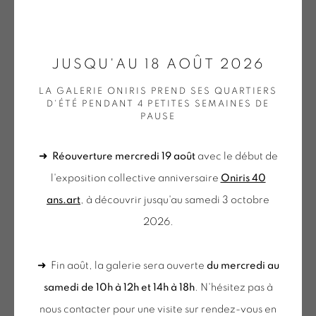
ONIRIS.ART
JUSQU'AU 18 AOÛT 2026
GUILLAUME MOSCHINI
38 RUE D’ANTRAIN . 35000 RENNES . FRANCE
LA GALERIE ONIRIS PREND SES QUARTIERS
CONTACT : 02 99 36 46 06 .
D'ÉTÉ PENDANT 4 PETITES SEMAINES DE
SANS TITRE PP 035 "SÉRIE OFF"
,
2014
PAUSE
GALERIE[AT]ONIRIS.ART
Acrylique et encre sur papier
➜
Réouverture mercredi 19 août
avec le début de
Tuesday to Saturday from 2pm to 7pm
42 x 30 cm
l'exposition collective anniversaire
Oniris 40
du Mardi au Samedi de 14h00 à 19h00
MOS 110
ans.art
, à découvrir jusqu'au samedi 3 octobre
€ 600.00
2026.
du mercredi au samedi
BUY NOW
de 10h-12h et 14h-18h
➜ Fin août, la galerie sera ouverte
du mercredi au
+ le mardi sur rendez-vous
AJOUTER AU PANIER
samedi de 10h à 12h et 14h à 18h
. N'hésitez pas à
Tuesday to Saturday from 2pm to 7pm
nous contacter pour une visite sur rendez-vous en