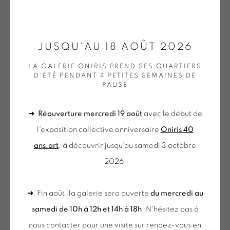
ONIRIS.ART
JUSQU'AU 18 AOÛT 2026
AURELIE NEMOURS
38 RUE D’ANTRAIN . 35000 RENNES . FRANCE
LA GALERIE ONIRIS PREND SES QUARTIERS
CONTACT : 02 99 36 46 06 .
D'ÉTÉ PENDANT 4 PETITES SEMAINES DE
ALBIREO
,
1981
PAUSE
GALERIE[AT]ONIRIS.ART
Sérigraphie sur papier
➜
Réouverture mercredi 19 août
avec le début de
Tuesday to Saturday from 2pm to 7pm
Silk-screen printing on paper
l'exposition collective anniversaire
Oniris 40
du Mardi au Samedi de 14h00 à 19h00
52 x 52 cm
ans.art
, à découvrir jusqu'au samedi 3 octobre
NEM 106
2026.
€ 700.00
du mercredi au samedi
1 REMAINING
de 10h-12h et 14h-18h
➜ Fin août, la galerie sera ouverte
du mercredi au
BUY NOW
+ le mardi sur rendez-vous
samedi de 10h à 12h et 14h à 18h
. N'hésitez pas à
Tuesday to Saturday from 2pm to 7pm
AJOUTER AU PANIER
nous contacter pour une visite sur rendez-vous en