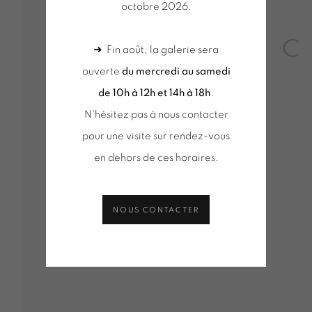
octobre 2026.
EMOURS
➜ Fin août, la galerie sera
Open
ouverte
du mercredi au samedi
de 10h à 12h et 14h à 18h
.
N'hésitez pas à nous contacter
pour une visite sur rendez-vous
VUES D'INSTALLATION
SÉLECTION D'OEUVRES
ACT
DE D'INFORMATION
en dehors de ces horaires.
NOUS CONTACTER
Tuesday to Saturday from 2pm to 7pm
du mercred