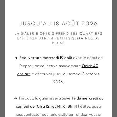
ONIRIS.ART
JUSQU'AU 18 AOÛT 2026
AURELIE NEMOURS
38 RUE D’ANTRAIN . 35000 RENNES . FRANCE
LA GALERIE ONIRIS PREND SES QUARTIERS
CONTACT : 02 99 36 46 06 .
D'ÉTÉ PENDANT 4 PETITES SEMAINES DE
ANGLE DROIT JV
,
1996
PAUSE
GALERIE[AT]ONIRIS.ART
Sérigraphie sur papier
➜
Réouverture mercredi 19 août
avec le début de
Tuesday to Saturday from 2pm to 7pm
Silk-screen printing on paper
l'exposition collective anniversaire
Oniris 40
du Mardi au Samedi de 14h00 à 19h00
32.5 x 27.5 cm
ans.art
, à découvrir jusqu'au samedi 3 octobre
Edition of 99
2026.
NEM 323
du mercredi au samedi
€ 500.00
de 10h-12h et 14h-18h
➜ Fin août, la galerie sera ouverte
du mercredi au
+ le mardi sur rendez-vous
samedi de 10h à 12h et 14h à 18h
. N'hésitez pas à
BUY NOW
Tuesday to Saturday from 2pm to 7pm
nous contacter pour une visite sur rendez-vous en