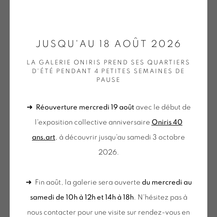
ONIRIS.ART
JUSQU'AU 18 AOÛT 2026
AURELIE NEMOURS
38 RUE D’ANTRAIN . 35000 RENNES . FRANCE
LA GALERIE ONIRIS PREND SES QUARTIERS
CONTACT : 02 99 36 46 06 .
D'ÉTÉ PENDANT 4 PETITES SEMAINES DE
COLONNE VCF
,
1991
PAUSE
GALERIE[AT]ONIRIS.ART
Huile sur toile
➜
Réouverture mercredi 19 août
avec le début de
Tuesday to Saturday from 2pm to 7pm
243 x 60 cm
l'exposition collective anniversaire
Oniris 40
du Mardi au Samedi de 14h00 à 19h00
Ensemble de 4 tableaux 60 x 60 cm
ans.art
, à découvrir jusqu'au samedi 3 octobre
NEM 231
2026.
€ 60,000.00
du mercredi au samedi
de 10h-12h et 14h-18h
PLUS D'IMAGES
➜ Fin août, la galerie sera ouverte
du mercredi au
(View a larger image of thumbnail 1 )
, currently selected.
, currently selected.
, currently selected.
(View a larger image of thumbnail 2 )
(View a larger image of thumbnail 3 )
(View a larger image of thu
(View a larger 
+ le mardi sur rendez-vous
samedi de 10h à 12h et 14h à 18h
. N'hésitez pas à
Tuesday to Saturday from 2pm to 7pm
nous contacter pour une visite sur rendez-vous en