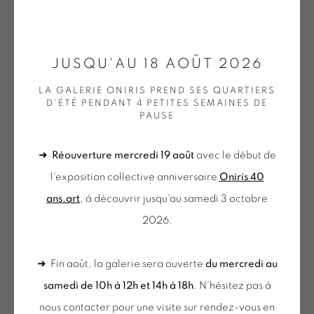
ONIRIS.ART
JUSQU'AU 18 AOÛT 2026
NICOLAS CHARDON
38 RUE D’ANTRAIN . 35000 RENNES . FRANCE
LA GALERIE ONIRIS PREND SES QUARTIERS
CONTACT : 02 99 36 46 06 .
D'ÉTÉ PENDANT 4 PETITES SEMAINES DE
HOMMAGE AUX CARRÉS
,
2024
PAUSE
GALERIE[AT]ONIRIS.ART
Sérigraphie sur tissu
➜
Réouverture mercredi 19 août
avec le début de
Tuesday to Saturday from 2pm to 7pm
40 x 40 x 3 cm
l'exposition collective anniversaire
Oniris 40
du Mardi au Samedi de 14h00 à 19h00
n° 12/12
ans.art
, à découvrir jusqu'au samedi 3 octobre
CHA 52
2026.
€ 2,500.00
du mercredi au samedi
de 10h-12h et 14h-18h
➜ Fin août, la galerie sera ouverte
du mercredi au
BUY NOW
+ le mardi sur rendez-vous
samedi de 10h à 12h et 14h à 18h
. N'hésitez pas à
Tuesday to Saturday from 2pm to 7pm
AJOUTER AU PANIER
nous contacter pour une visite sur rendez-vous en