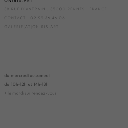
ONIRIS.ART
38 RUE D’ANTRAIN . 35000 RENNES . FRANCE
CONTACT : 02 99 36 46 06 .
GALERIE[AT]ONIRIS.ART
Tuesday to Saturday from 2pm to 7pm
du Mardi au Samedi de 14h00 à 19h00
du mercredi au samedi
de 10h-12h et 14h-18h
+ le mardi sur rendez-vous
Tuesday to Saturday from 2pm to 7pm
du Mardi au Samedi de 14h00 à 19h00