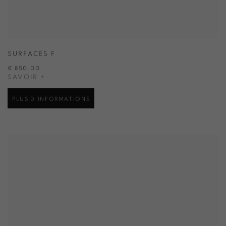
SURFACES F
€ 850.00
SAVOIR +
PLUS D'INFORMATIONS