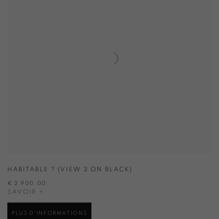
HABITABLE ? (VIEW 3 ON BLACK)
€ 2,900.00
SAVOIR +
PLUS D'INFORMATIONS