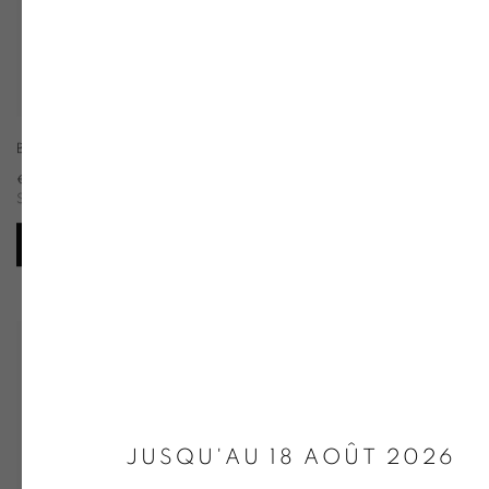
BLACK ANISOTROPY
€ 9,000.00
SAVOIR +
PLUS D'INFORMATIONS
JUSQU'AU 18 AOÛT 2026