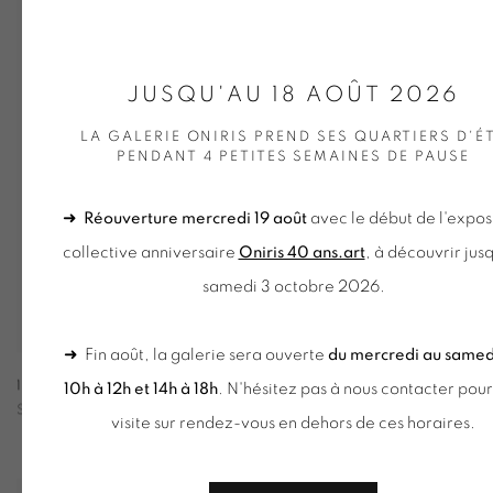
JUSQU'AU 18 AOÛT 2026
LA GALERIE ONIRIS PREND SES QUARTIERS D'É
PENDANT 4 PETITES SEMAINES DE PAUSE
➜
Réouverture mercredi 19 août
avec le début de l'expos
collective anniversaire
Oniris 40 ans.art
, à découvrir jus
samedi 3 octobre 2026.
➜ Fin août, la galerie sera ouverte
du mercredi au samed
10 TUBES DE NÉON AU HASARD N°3
10h à 12h et 14h à 18h
. N'hésitez pas à nous contacter pou
SAVOIR +
visite sur rendez-vous en dehors de ces horaires.