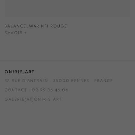
BALANCE_WAR N°1 ROUGE
SAVOIR +
ONIRIS.ART
38 RUE D’ANTRAIN . 35000 RENNES . FRANCE
CONTACT : 02 99 36 46 06 .
GALERIE[AT]ONIRIS.ART
Tuesday to Saturday from 2pm to 7pm
du Mardi au Samedi de 14h00 à 19h00