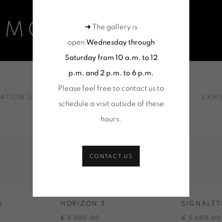
 MOSCHINI
➜ The gallery is
open
Wednesday through
Saturday from 10 a.m. to 12
p.m. and 2 p.m. to 6 p.m.
Please feel free to contact us to
LATION SHOTS
SELECTION OF WORKS
NEWS
EXHI
schedule a visit outside of these
hours
.
CONTACT US
5
HORIZON 3
SIGNALÉT
€ 5,500.00
€ 5,500.00