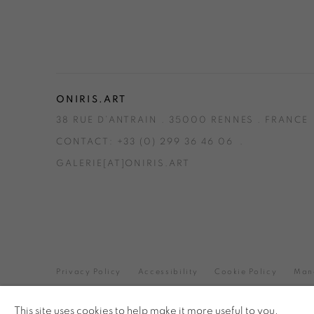
ONIRIS.ART
38 RUE D’ANTRAIN . 35000 RENNES . FRANCE
CONTACT: +33 (0) 299 36 46 06
.
GALERIE[AT]ONIRIS.ART
Privacy Policy
Accessibility
Cookie Policy
Man
ALL RIGHTS RESERVED © ONIRIS NEO SARL 2026
This site uses cookies to help make it more useful to you.