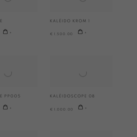
E
KALËIDO KROM 1
€ 1,500.00
RE PP005
KALËIDOSCOPE 08
€ 1,000.00