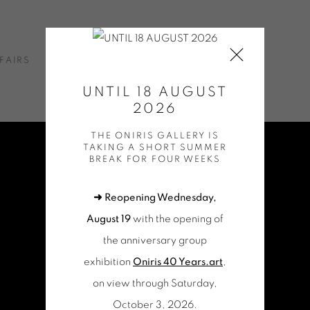
FAIRS
NEWS
ONLINE SHOP
CONTACT
UNTIL 18 AUGUST
2026
THE ONIRIS GALLERY IS
TAKING A SHORT SUMMER
BREAK FOR FOUR WEEKS
➜ Reopening Wednesday,
August 19
with the opening of
the anniversary group
exhibition
Oniris 40 Years.art
,
on view through Saturday,
October 3, 2026.