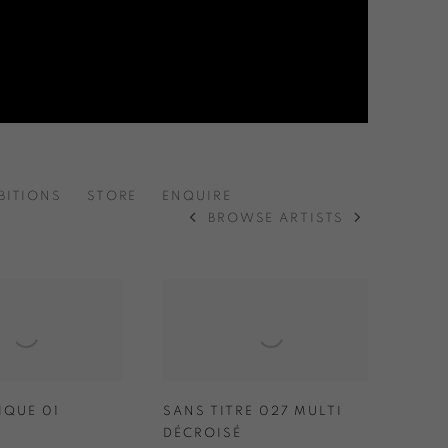
BITIONS
STORE
ENQUIRE
BROWSE ARTISTS
IQUE 01
SANS TITRE 027 MULTI
DÉCROISÉ