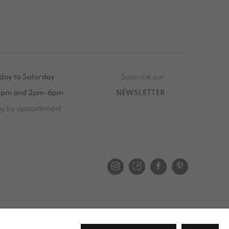
ay to Saturday
Suscribe our
2pm and 2pm-6pm
NEWSLETTER
ay by appointment
 to Saturday from 2pm to 7pm
i au Samedi de 14h00 à 19h00