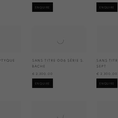
ENQUIRE
ENQUIRE
PTYQUE
SANS TITRE 006 SÉRIE S.
SANS TITR
BACHE
SEPT
€ 2,300.00
€ 2,300.00
ENQUIRE
ENQUIRE