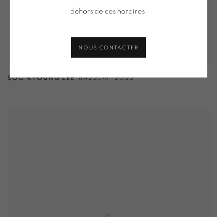
dehors de ces horaires.
NOUS CONTACTER
SOO KYOUNG LEE
,
BA22JM
,
2022