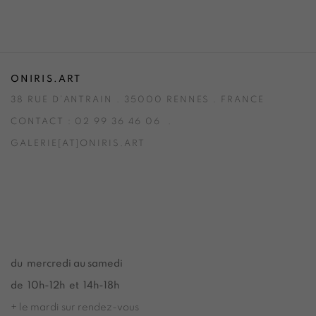
ONIRIS.ART
38 RUE D’ANTRAIN . 35000 RENNES . FRANCE
CONTACT : 02 99 36 46 06 .
GALERIE[AT]ONIRIS.ART
Tuesday to Saturday from 2pm to 7pm
du Mardi au Samedi de 14h00 à 19h00
du mercredi au samedi
de 10h-12h et 14h-18h
+ le mardi sur rendez-vous