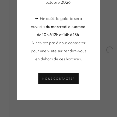
octobre 2026.
➜ Fin août, la galerie sera
EMBRE - 7 NOVEMBRE 2020
ouverte
du mercredi au samedi
de 10h à 12h et 14h à 18h
.
N'hésitez pas à nous contacter
ERRE PINCEMIN
pour une visite sur rendez-vous
Open
en dehors de ces horaires.
NOUS CONTACTER
Tuesday to Saturday from 2pm to 7pm
du mercred
du Mardi au Samedi de 14h00 à 19h00
de 10h-12h
RIS.ART
+ le mardi 