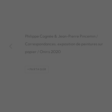
PINCEMIN
CORRESPONDANCES
,
GALERIE 1
,
25 SEPT
Philippe Cognée & Jean-Pierre Pincemin /
Correspondances, exposition de peintures sur
PHILIPPE COGNÉE - JEAN-PI
papier / Oniris 2020
CORRESPONDANCES
PARTAGER
ONIRIS.ART
38 RUE D’ANTRAIN . 35000 RENNES . FRANCE
CONTACT : 02 99 36 46 06 . GALERIE[AT]ONI