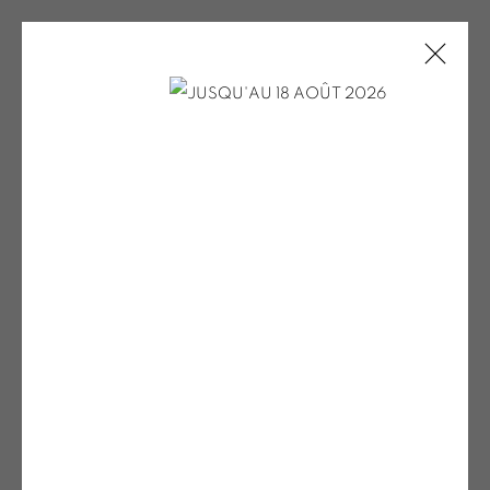
Open a larger version of the fol
ODE BERTRAND
Ode BERTRAND
Entrelacs I
, 2000
Huile sur toile
80 x 80 cm
ODE BERTRAND
TRAVAUX EN NOIR ET BLANC
ONIRIS.ART
38 RUE D’ANTRAIN . 35000 RENNES . FRANCE
CONTACT : 02 99 36 46 06 .