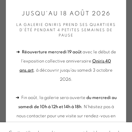
GALERIE[AT]ONIRIS.ART
JUSQU'AU 18 AOÛT 2026
Tuesday to Saturday from 2pm to 7pm
LA GALERIE ONIRIS PREND SES QUARTIERS
D'ÉTÉ PENDANT 4 PETITES SEMAINES DE
du Mardi au Samedi de 14h00 à 19h00
PAUSE
➜
Réouverture mercredi 19 août
avec le début de
du mercredi au samedi
l'exposition collective anniversaire
Oniris 40
de 10h-12h et 14h-18h
ans.art
, à découvrir jusqu'au samedi 3 octobre
+ le mardi sur rendez-vous
2026.
Tuesday to Saturday from 2pm to 7pm
du Mardi au Samedi de 14h00 à 19h00
➜ Fin août, la galerie sera ouverte
du mercredi au
samedi de 10h à 12h et 14h à 18h
. N'hésitez pas à
Inscription à notre
nous contacter pour une visite sur rendez-vous en
NEWSLETTER
dehors de ces horaires.