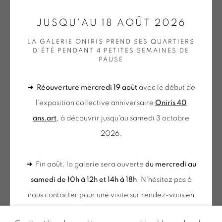
GALERIE[AT]ONIRIS.ART
JUSQU'AU 18 AOÛT 2026
Tuesday to Saturday from 2pm to 7pm
LA GALERIE ONIRIS PREND SES QUARTIERS
D'ÉTÉ PENDANT 4 PETITES SEMAINES DE
du Mardi au Samedi de 14h00 à 19h00
PAUSE
➜
Réouverture mercredi 19 août
avec le début de
du mercredi au samedi
l'exposition collective anniversaire
Oniris 40
de 10h-12h et 14h-18h
ans.art
, à découvrir jusqu'au samedi 3 octobre
+ le mardi sur rendez-vous
2026.
Tuesday to Saturday from 2pm to 7pm
du Mardi au Samedi de 14h00 à 19h00
➜ Fin août, la galerie sera ouverte
du mercredi au
samedi de 10h à 12h et 14h à 18h
. N'hésitez pas à
Inscription à notre
nous contacter pour une visite sur rendez-vous en
NEWSLETTER
dehors de ces horaires.