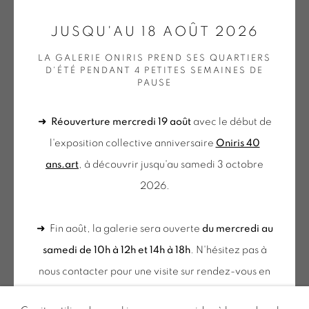
GALERIE[AT]ONIRIS.ART
JUSQU'AU 18 AOÛT 2026
Tuesday to Saturday from 2pm to 7pm
LA GALERIE ONIRIS PREND SES QUARTIERS
D'ÉTÉ PENDANT 4 PETITES SEMAINES DE
du Mardi au Samedi de 14h00 à 19h00
PAUSE
➜
Réouverture mercredi 19 août
avec le début de
du mercredi au samedi
l'exposition collective anniversaire
Oniris 40
de 10h-12h et 14h-18h
ans.art
, à découvrir jusqu'au samedi 3 octobre
+ le mardi sur rendez-vous
2026.
Tuesday to Saturday from 2pm to 7pm
du Mardi au Samedi de 14h00 à 19h00
➜ Fin août, la galerie sera ouverte
du mercredi au
samedi de 10h à 12h et 14h à 18h
. N'hésitez pas à
Inscription à notre
nous contacter pour une visite sur rendez-vous en
NEWSLETTER
dehors de ces horaires.