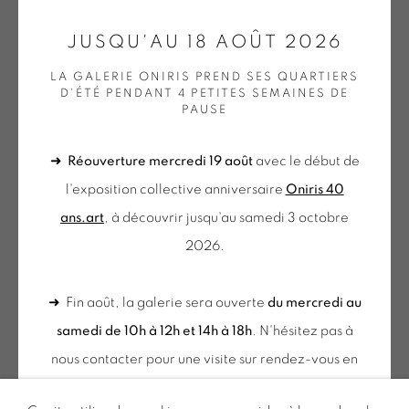
GALERIE[AT]ONIRIS.ART
JUSQU'AU 18 AOÛT 2026
Tuesday to Saturday from 2pm to 7pm
LA GALERIE ONIRIS PREND SES QUARTIERS
D'ÉTÉ PENDANT 4 PETITES SEMAINES DE
du Mardi au Samedi de 14h00 à 19h00
PAUSE
➜
Réouverture mercredi 19 août
avec le début de
du mercredi au samedi
l'exposition collective anniversaire
Oniris 40
de 10h-12h et 14h-18h
ans.art
, à découvrir jusqu'au samedi 3 octobre
+ le mardi sur rendez-vous
2026.
Tuesday to Saturday from 2pm to 7pm
du Mardi au Samedi de 14h00 à 19h00
➜ Fin août, la galerie sera ouverte
du mercredi au
samedi de 10h à 12h et 14h à 18h
. N'hésitez pas à
Inscription à notre
nous contacter pour une visite sur rendez-vous en
NEWSLETTER
dehors de ces horaires.