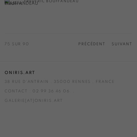
FRÉDÉRIC BOUFFANDEAU
75
SUR 90
PRÉCÉDENT
SUIVANT
ONIRIS.ART
38 RUE D’ANTRAIN . 35000 RENNES . FRANCE
CONTACT : 02 99 36 46 06 .
GALERIE[AT]ONIRIS.ART
Tuesday to Saturday from 2pm to 7pm
du Mardi au Samedi de 14h00 à 19h00