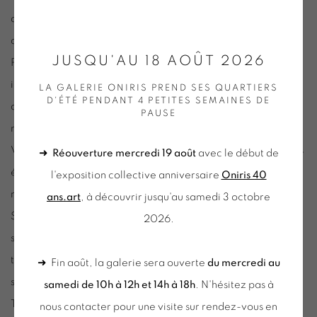
avec les sculptures posées comme des papiers découpés
de Frédéric Bouffandeau et les photographies de KRM.
JUSQU'AU 18 AOÛT 2026
Partez à la rencontre des talents d’aujourd’hui, entre
impertinence et justesse des écritures blanches sur fond noir
LA GALERIE ONIRIS PREND SES QUARTIERS
D'ÉTÉ PENDANT 4 PETITES SEMAINES DE
de Ben, entre pop et baroque des œuvres de la Figuration
PAUSE
narrative d’Erró.
Voyagez avec l’œuvre de Marco Del Re à travers différentes
➜
Réouverture mercredi 19 août
avec le début de
époques où se côtoient la tradition classique et la peinture
l'exposition collective anniversaire
Oniris 40
moderne.
ans.art
, à découvrir jusqu'au samedi 3 octobre
Sur la rive sud de la Méditerranée, le couple KRM partage
2026.
son expérience du désert, par des œuvres imprégnées des
textiles, des couleurs, des codes culturels et artistiques de la
➜ Fin août, la galerie sera ouverte
du mercredi au
société nomade sahraoui.
samedi de 10h à 12h et 14h à 18h
. N'hésitez pas à
Tandis que les corps, les objets, les paysages insolites, kitch,
nous contacter pour une visite sur rendez-vous en