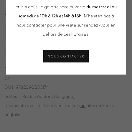
l'occasion de notre exposition annuelle des Petits Formats
➜ Fin août, la galerie sera ouverte
du mercredi au
2024-2025.
samedi de 10h à 12h et 14h à 18h
. N'hésitez pas à
nous contacter pour une visite sur rendez-vous en
Cet ouvrage a reçu l'aide à la première édition du CNAP
dehors de ces horaires.
NOUS CONTACTER
Couverture cartonnée tissée / 224 pages / format 30,2 x 23
cm
EAN: 9782390253174
éditeur : Racine éditions (Belgique)
Disponible avec les textes en français
ou
bien en version
anglaise