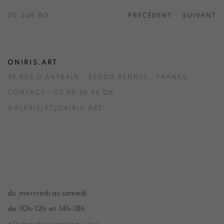
30
SUR 90
PRÉCÉDENT
SUIVANT
ONIRIS.ART
38 RUE D’ANTRAIN . 35000 RENNES . FRANCE
CONTACT : 02 99 36 46 06 .
GALERIE[AT]ONIRIS.ART
Tuesday to Saturday from 2pm to 7pm
du Mardi au Samedi de 14h00 à 19h00
du mercredi au samedi
de 10h-12h et 14h-18h