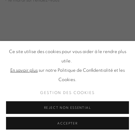
+ le mardi sur rendez-vous
Tuesday to Saturday from 2pm to 7pm
du Mardi au Samedi de 14h00 à 19h00
Inscription à notre
Ce site utilise des cookies pour vous aider à le rendre plus
NEWSLETTER
utile.
En savoir plus
sur notre Politique de Confidentialité et les
Cookies.
Politique de confidentialité
Accessibilité
GESTION DES COOKIES
Politique relative aux cookies
Gestion des cookies
REJECT NON ESSENTIAL
TOUS DROITS RÉSERVÉS © ONIRIS NEO SARL 2026
ACCEPTER