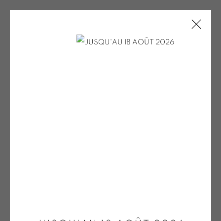
MINI-STORE
ONIRIS.ART
38 RUE D’ANTRAIN . 35000 RENNES . FRANCE
CONTACT : 02 99 36 46 06 .
GALERIE[AT]ONIRIS.ART
Open a larger version of the fol
Tuesday to Saturday from 2pm to 7pm
du Mardi au Samedi de 14h00 à 19h00