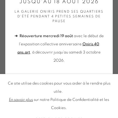
JUSQU'AU 18 AOÛT 2026
LA GALERIE ONIRIS PREND SES QUARTIERS
du mercredi au samedi
D'ÉTÉ PENDANT 4 PETITES SEMAINES DE
PAUSE
de 10h-12h et 14h-18h
+ le mardi sur rendez-vous
➜
Réouverture mercredi 19 août
avec le début de
Tuesday to Saturday from 2pm to 7pm
l'exposition collective anniversaire
Oniris 40
du Mardi au Samedi de 14h00 à 19h00
ans.art
, à découvrir jusqu'au samedi 3 octobre
CHRISTIAN BONNEFOI
2026.
Inscription à notre
DOS (G20)
,
2020
NEWSLETTER
➜ Fin août, la galerie sera ouverte
du mercredi au
Ce site utilise des cookies pour vous aider à le rendre plus
Acrylique sur papier de soie
samedi de 10h à 12h et 14h à 18h
. N'hésitez pas à
utile.
27 x 17.5 cm
nous contacter pour une visite sur rendez-vous en
En savoir plus
sur notre Politique de Confidentialité et les
dehors de ces horaires.
Cookies.
Politique de confidentialité
Accessibilité
Description
Politique relative aux cookies
Gestion des cookies