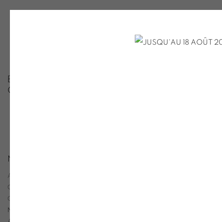
BOUTIQUE EN LIGNE DE LA GALERIE
ONIRIS
TRIER
CATÉGORIES
NICOLAS CHARDON
ALL
GENEVIÈVE ASSE
ODE BERTRAND
CHRISTIAN BONNEFOI
FRÉDÉRIC BOUFFANDEAU
CATALOGUES ET LIVRES D'ARTISTES
NICOLAS CHARDON
GENEVIÈVE CLAISSE
ALAIN CLÉMENT
PHILIPPE COGNÉE