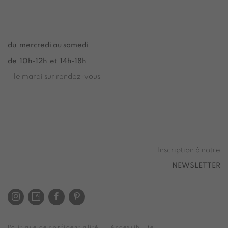
du Mardi au Samedi de 14h00 à 19h00
du mercredi au samedi
de 10h-12h et 14h-18h
+ le mardi sur rendez-vous
Tuesday to Saturday from 2pm to 7pm
du Mardi au Samedi de 14h00 à 19h00
Inscription à notre
NEWSLETTER
Politique de confidentialité
Accessibilité