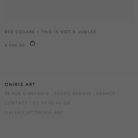
RED SQUARE + THIS IS NOT A JUBILEE
€ 900.00
ONIRIS.ART
38 RUE D’ANTRAIN . 35000 RENNES . FRANCE
CONTACT : 02 99 36 46 06 .
GALERIE[AT]ONIRIS.ART
Tuesday to Saturday from 2pm to 7pm