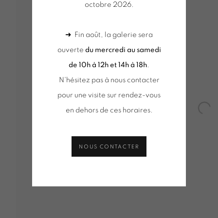
octobre 2026.
AR
➜ Fin août, la galerie sera
ouverte
du mercredi au samedi
de 10h à 12h et 14h à 18h
.
N'hésitez pas à nous contacter
pour une visite sur rendez-vous
VUES D'INSTALLATION
SÉLECTION D'OEUVRES
ACT
DE D'INFORMATION
en dehors de ces horaires.
Open
NOUS CONTACTER
Tuesday to Saturday from 2pm to 7pm
du mercred