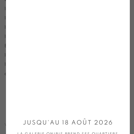
1998 : Ecole Nationale des Arts Décoratifs, Aubusson
1996 : Centre d’Art d’Ivry-sur-Seine
1994 : Ecole régionale des Beaux-Arts de Quimper
1993 : Galerie de l’Orange Bleue, Douchy-les-Mines
Ecole régionale des Beaux-Arts de Rouen
1992 : Musée des Beaux-Arts, Mulhouse
1983 :
Attention peinture fraîche
, Galerie d’Art Contemporain
des Musées de Nice
JUSQU'AU 18 AOÛT 2026
VUES D'INSTALLATION