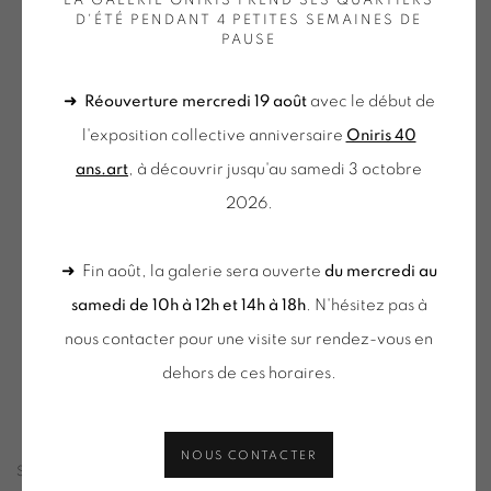
LA GALERIE ONIRIS PREND SES QUARTIERS
D'ÉTÉ PENDANT 4 PETITES SEMAINES DE
PAUSE
en a larger version of the following image in a popup:
➜
Réouverture mercredi 19 août
avec le début de
l'exposition collective anniversaire
Oniris 40
ans.art
, à découvrir jusqu'au samedi 3 octobre
2026.
➜ Fin août, la galerie sera ouverte
du mercredi au
samedi de 10h à 12h et 14h à 18h
. N'hésitez pas à
nous contacter pour une visite sur rendez-vous en
Didier Mencoboni,
S'y perdre, encore
- exposition Oniris
dehors de ces horaires.
2023
NOUS CONTACTER
SÉLECTION D'OEUVRES