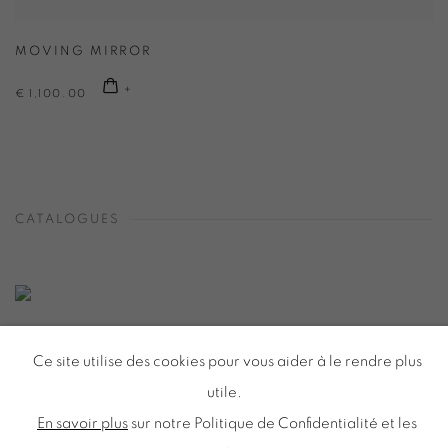
MOVING MIRROR
€ 1,100.00
CATALOGUES
DIDIER MENCOBONI
Ce site utilise des cookies pour vous aider à le rendre plus
UN PAS DE CÔTÉ
utile.
En savoir plus
sur notre Politique de Confidentialité et les