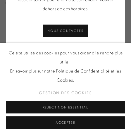
+ le mardi sur rendez-vous
dehors de ces horaires.
Tuesday to Saturday from 2pm to 7pm
du Mardi au Samedi de 14h00 à 19h00
NOUS CONTACTER
Inscription à notre
Ce site utilise des cookies pour vous aider à le rendre plus
NEWSLETTER
utile.
En savoir plus
sur notre Politique de Confidentialité et les
Cookies.
Politique de confidentialité
Accessibilité
GESTION DES COOKIES
Politique relative aux cookies
Gestion des cookies
REJECT NON ESSENTIAL
TOUS DROITS RÉSERVÉS © ONIRIS NEO SARL 2026
ACCEPTER