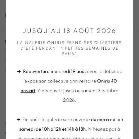
No works available.
JUSQU'AU 18 AOÛT 2026
ONIRIS.ART
LA GALERIE ONIRIS PREND SES QUARTIERS
D'ÉTÉ PENDANT 4 PETITES SEMAINES DE
38 RUE D’ANTRAIN . 35000 RENNES . FRANCE
PAUSE
CONTACT : 02 99 36 46 06 .
GALERIE[AT]ONIRIS.ART
➜
Réouverture mercredi 19 août
avec le début de
l'exposition collective anniversaire
Oniris 40
Tuesday to Saturday from 2pm to 7pm
ans.art
, à découvrir jusqu'au samedi 3 octobre
du Mardi au Samedi de 14h00 à 19h00
2026.
➜ Fin août, la galerie sera ouverte
du mercredi au
du mercredi au samedi
samedi de 10h à 12h et 14h à 18h
. N'hésitez pas à
de 10h-12h et 14h-18h
nous contacter pour une visite sur rendez-vous en