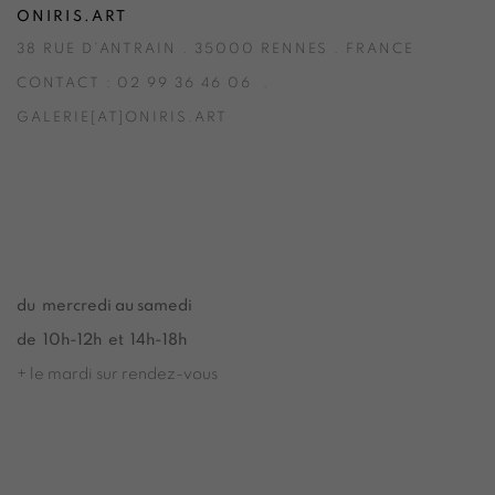
ONIRIS.ART
38 RUE D’ANTRAIN . 35000 RENNES . FRANCE
CONTACT : 02 99 36 46 06 .
GALERIE[AT]ONIRIS.ART
Tuesday to Saturday from 2pm to 7pm
du Mardi au Samedi de 14h00 à 19h00
du mercredi au samedi
de 10h-12h et 14h-18h
+ le mardi sur rendez-vous
Tuesday to Saturday from 2pm to 7pm
du Mardi au Samedi de 14h00 à 19h00