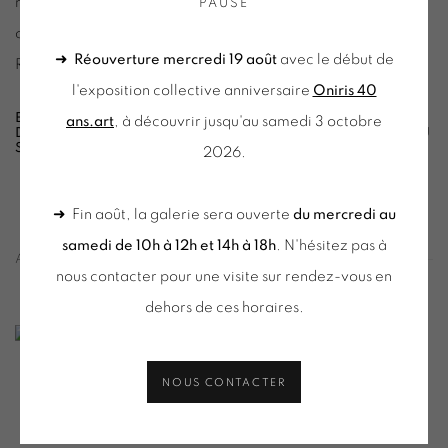
rayonnement de la galerie Oniris, aujourd'hui reconnue
PAUSE
comme l'une des principales galeries d'art contemporain à
➜
Réouverture mercredi 19 août
avec le début de
Rennes.
l'exposition collective anniversaire
Oniris 40
EXPOSITION DE GROUPE "ONIRIS 40 ANS"
,
À
ans.art
, à découvrir jusqu'au samedi 3 octobre
DÉCOUVRIR À RENNES DU MERCREDI 19 AOÛT AU
SAMEDI 03 OCTOBRE 2026
2026.
➜ Fin août, la galerie sera ouverte
du mercredi au
samedi de 10h à 12h et 14h à 18h
. N'hésitez pas à
ACTUALITÉS
nous contacter pour une visite sur rendez-vous en
dehors de ces horaires.
NOUS CONTACTER