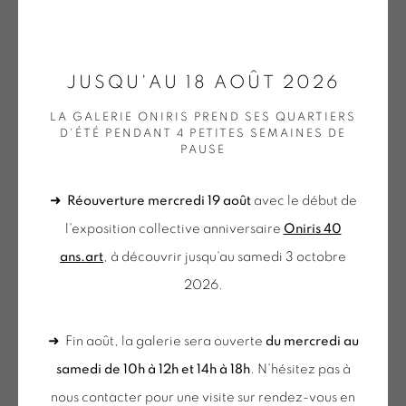
ONIRIS.ART
JUSQU'AU 18 AOÛT 2026
38 RUE D’ANTRAIN . 35000 RENNES . FRANCE
LA GALERIE ONIRIS PREND SES QUARTIERS
CONTACT : 02 99 36 46 06 .
D'ÉTÉ PENDANT 4 PETITES SEMAINES DE
PAUSE
GALERIE[AT]ONIRIS.ART
➜
Réouverture mercredi 19 août
avec le début de
Tuesday to Saturday from 2pm to 7pm
ALAIN CLÉMENT
l'exposition collective anniversaire
Oniris 40
du Mardi au Samedi de 14h00 à 19h00
ans.art
, à découvrir jusqu'au samedi 3 octobre
SANS TITRE
,
2007
2026.
Sérigraphie sur papier
du mercredi au samedi
Silk screen printing on paper
de 10h-12h et 14h-18h
➜ Fin août, la galerie sera ouverte
du mercredi au
76 x 57.5 cm
+ le mardi sur rendez-vous
samedi de 10h à 12h et 14h à 18h
. N'hésitez pas à
n°16/30
Tuesday to Saturday from 2pm to 7pm
nous contacter pour une visite sur rendez-vous en