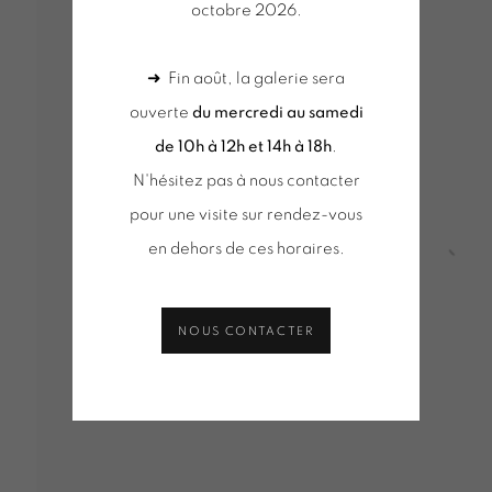
octobre 2026.
MENT
➜ Fin août, la galerie sera
ouverte
du mercredi au samedi
de 10h à 12h et 14h à 18h
.
N'hésitez pas à nous contacter
pour une visite sur rendez-vous
VUES D'INSTALLATION
SÉLECTION D'OEUVRES
ACT
DE D'INFORMATION
en dehors de ces horaires.
Open
NOUS CONTACTER
Tuesday to Saturday from 2pm to 7pm
du mercred