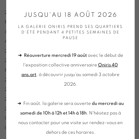
2013:
Récits Japonais,
exposition personnelle, Galerie Oniris,
JUSQU'AU 18 AOÛT 2026
Rennes
LA GALERIE ONIRIS PREND SES QUARTIERS
Art Karlsruhe, stand Oniris Allemagne
D'ÉTÉ PENDANT 4 PETITES SEMAINES DE
PAUSE
Art Paris, Grand-Palais, stand Oniris, Paris
2010 : Art Paris, Grand Palais, stand Oniris
➜
Réouverture mercredi 19 août
avec le début de
2009 : « Série 14 » exposition personnelle, Galerie Oniris,
l'exposition collective anniversaire
Oniris 40
Rennes
ans.art
, à découvrir jusqu'au samedi 3 octobre
2005 : Rencontres Internationales de la Photographie, Arles
2026.
2004 : Festival de la Photographie du Liban, Beyrouth, Liban
2003 : Art Brussels, Bruxelles, Belgique
➜ Fin août, la galerie sera ouverte
du mercredi au
2001: Art Basel, Bâle, Suisse
samedi de 10h à 12h et 14h à 18h
. N'hésitez pas à
1999 : Paris Photo, Paris
nous contacter pour une visite sur rendez-vous en
1998 : « Janvier de bourgogne », Chalon-sur-Saône
dehors de ces horaires.