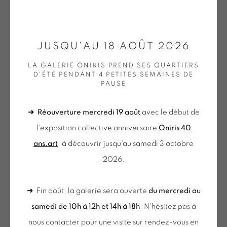
ONIRIS.ART
JUSQU'AU 18 AOÛT 2026
MARIE-THÉRÈSE VACOSSIN
38 RUE D’ANTRAIN . 35000 RENNES . FRANCE
LA GALERIE ONIRIS PREND SES QUARTIERS
CONTACT : 02 99 36 46 06 .
D'ÉTÉ PENDANT 4 PETITES SEMAINES DE
PALPITATIONS CHROMATIQUES
,
2012
PAUSE
GALERIE[AT]ONIRIS.ART
Monographie liée à l'exposition rétrospective de Marie-
➜
Réouverture mercredi 19 août
avec le début de
Tuesday to Saturday from 2pm to 7pm
Thérèse Vacossin au Musée de Cambrai du 2 juin au 16
l'exposition collective anniversaire
Oniris 40
du Mardi au Samedi de 14h00 à 19h00
septembre 2012
ans.art
, à découvrir jusqu'au samedi 3 octobre
ISBN : 978-2-911579-33-2
2026.
du mercredi au samedi
Broché : 104 pages
de 10h-12h et 14h-18h
➜ Fin août, la galerie sera ouverte
du mercredi au
VAC 211
+ le mardi sur rendez-vous
samedi de 10h à 12h et 14h à 18h
. N'hésitez pas à
€ 22.00
Tuesday to Saturday from 2pm to 7pm
nous contacter pour une visite sur rendez-vous en