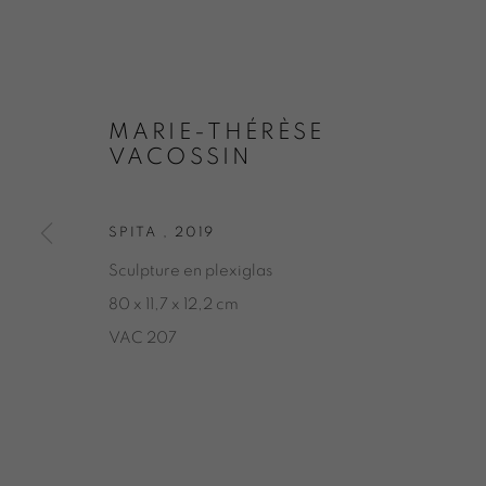
MARIE-THÉ
MARIE-THÉRÈSE
VACOSSIN
MARIE-THÉRÈSE VACOSSIN
PRÉSENTATION
PARTAGER
BIOGRAPHIE
SPITA
,
2019
BOUTIQUE EN LIGNE
CATALOGUES
DEMAN
Sculpture en plexiglas
80 x 11,7 x 12,2 cm
VAC 207
ONIRIS.ART