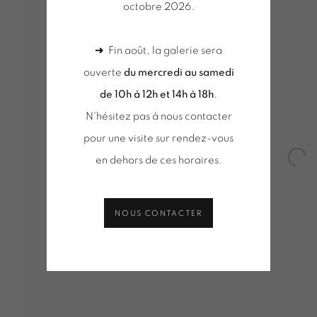
octobre 2026.
RÈSE VACOSSIN
➜ Fin août, la galerie sera
ouverte
du mercredi au samedi
de 10h à 12h et 14h à 18h
.
N'hésitez pas à nous contacter
pour une visite sur rendez-vous
VUES D'INSTALLATION
SÉLECTION D'OEUVRES
ACT
DE D'INFORMATION
en dehors de ces horaires.
Open
NOUS CONTACTER
Tuesday to Saturday from 2pm to 7pm
du mercred