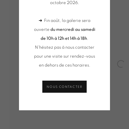
octobre 2026.
ALIN
➜ Fin août, la galerie sera
ouverte
du mercredi au samedi
de 10h à 12h et 14h à 18h
.
N'hésitez pas à nous contacter
pour une visite sur rendez-vous
VUES D'INSTALLATION
SÉLECTION D'OEUVRES
ACT
ION
en dehors de ces horaires.
Open
NOUS CONTACTER
Tuesday to Saturday from 2pm to 7pm
du mercred