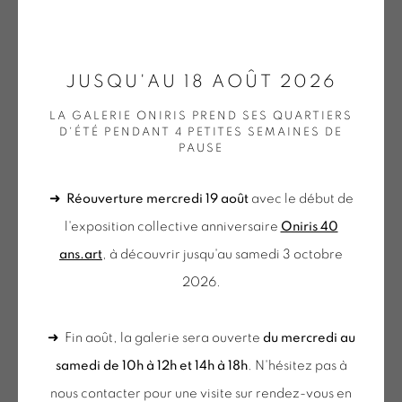
ONIRIS.ART
JUSQU'AU 18 AOÛT 2026
38 RUE D’ANTRAIN . 35000 RENNES . FRANCE
LA GALERIE ONIRIS PREND SES QUARTIERS
CONTACT : 02 99 36 46 06 .
D'ÉTÉ PENDANT 4 PETITES SEMAINES DE
NICOLAS CHARDON
PAUSE
GALERIE[AT]ONIRIS.ART
RED SQUARE + THIS IS NOT A JUBILEE
,
2024
➜
Réouverture mercredi 19 août
avec le début de
Tuesday to Saturday from 2pm to 7pm
Peinture unique sur toile
l'exposition collective anniversaire
Oniris 40
du Mardi au Samedi de 14h00 à 19h00
ans.art
, à découvrir jusqu'au samedi 3 octobre
Dans la pochette THIS IS NOT A JUBILEE :
2026.
du mercredi au samedi
- la carte humoristique (dédicacée)
de 10h-12h et 14h-18h
- le poster «Shapes and Things», texte de NC
➜ Fin août, la galerie sera ouverte
du mercredi au
+ le mardi sur rendez-vous
- la brochure 24 pages (full images)
samedi de 10h à 12h et 14h à 18h
. N'hésitez pas à
Tuesday to Saturday from 2pm to 7pm
nous contacter pour une visite sur rendez-vous en