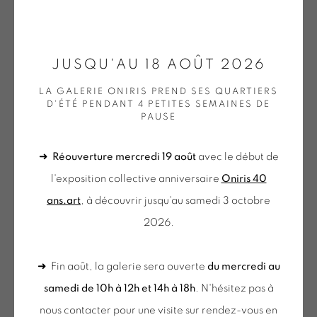
ONIRIS.ART
JUSQU'AU 18 AOÛT 2026
NICOLAS CHARDON
38 RUE D’ANTRAIN . 35000 RENNES . FRANCE
LA GALERIE ONIRIS PREND SES QUARTIERS
CONTACT : 02 99 36 46 06 .
D'ÉTÉ PENDANT 4 PETITES SEMAINES DE
LE CARRÉ COMPOSÉ
,
2006
PAUSE
GALERIE[AT]ONIRIS.ART
Peinture sur papier déchiré par l'artiste
➜
Réouverture mercredi 19 août
avec le début de
Tuesday to Saturday from 2pm to 7pm
60 x 40 cm
l'exposition collective anniversaire
Oniris 40
du Mardi au Samedi de 14h00 à 19h00
Epreuve d'artiste - EA 07/10
ans.art
, à découvrir jusqu'au samedi 3 octobre
CHA 43
2026.
€ 1,000.00
du mercredi au samedi
de 10h-12h et 14h-18h
➜ Fin août, la galerie sera ouverte
du mercredi au
BUY NOW
+ le mardi sur rendez-vous
samedi de 10h à 12h et 14h à 18h
. N'hésitez pas à
Tuesday to Saturday from 2pm to 7pm
AJOUTER AU PANIER
nous contacter pour une visite sur rendez-vous en