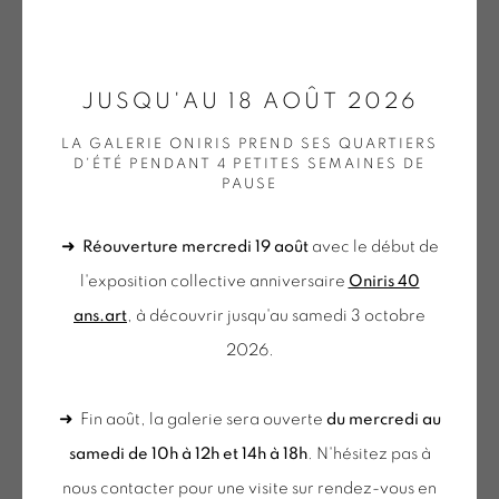
ONIRIS.ART
JUSQU'AU 18 AOÛT 2026
NICOLAS CHARDON
38 RUE D’ANTRAIN . 35000 RENNES . FRANCE
LA GALERIE ONIRIS PREND SES QUARTIERS
CONTACT : 02 99 36 46 06 .
D'ÉTÉ PENDANT 4 PETITES SEMAINES DE
CANICULE
,
2022
PAUSE
GALERIE[AT]ONIRIS.ART
Peinture sur tissu
➜
Réouverture mercredi 19 août
avec le début de
Tuesday to Saturday from 2pm to 7pm
20 x 20 cm
l'exposition collective anniversaire
Oniris 40
du Mardi au Samedi de 14h00 à 19h00
CHA 16
ans.art
, à découvrir jusqu'au samedi 3 octobre
€ 2,250.00
2026.
du mercredi au samedi
PLUS D'IMAGES
(View a larger image of thumbnail 1 )
, currently selected.
, currently selected.
, currently selected.
(View a larger image of thumbnail 2 )
de 10h-12h et 14h-18h
➜ Fin août, la galerie sera ouverte
du mercredi au
+ le mardi sur rendez-vous
samedi de 10h à 12h et 14h à 18h
. N'hésitez pas à
Tuesday to Saturday from 2pm to 7pm
nous contacter pour une visite sur rendez-vous en