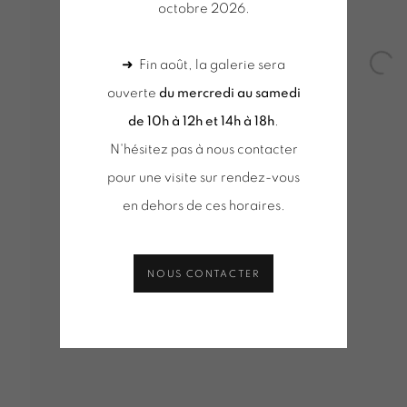
octobre 2026.
HARDON
➜ Fin août, la galerie sera
Open
ouverte
du mercredi au samedi
de 10h à 12h et 14h à 18h
.
N'hésitez pas à nous contacter
pour une visite sur rendez-vous
VUES D'INSTALLATION
SÉLECTION D'OEUVRES
ACT
DE D'INFORMATION
en dehors de ces horaires.
NOUS CONTACTER
Tuesday to Saturday from 2pm to 7pm
du mercred