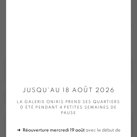
marqueterie, la sculpture, la musique, la sérigraphie,
le dessin à l'encre, la machinerie, etc. Malgré les
différentes techniques, toutes ses œuvres se rejoignent,
s'expriment et s'enrichissent autour des statistiques, du
mouvement, de la répétition et du mécanisme.
Vues de l'accrochage du stand à Art Paris Art Fair
2024
JUSQU'AU 18 AOÛT 2026
Visite virtuelle du stand à Art Paris Art Fair 2024
LA GALERIE ONIRIS PREND SES QUARTIERS
D'ÉTÉ PENDANT 4 PETITES SEMAINES DE
PAUSE
CONTACTEZ-NOUS POUR CONNAÎTRE LES ŒUVRES
DISPONIBLES
➜
Réouverture mercredi 19 août
avec le début de