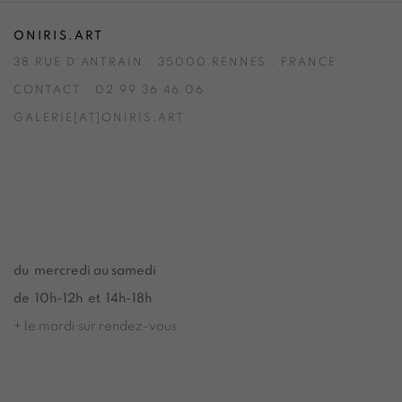
ONIRIS.ART
38 RUE D’ANTRAIN . 35000 RENNES . FRANCE
CONTACT : 02 99 36 46 06 .
GALERIE[AT]ONIRIS.ART
Tuesday to Saturday from 2pm to 7pm
du Mardi au Samedi de 14h00 à 19h00
du mercredi au samedi
de 10h-12h et 14h-18h
+ le mardi sur rendez-vous
Tuesday to Saturday from 2pm to 7pm
du Mardi au Samedi de 14h00 à 19h00