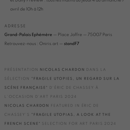
et Daily Preview : tous les matins du jeudi 4 au dimanche 7
avril de 10h à 12h
ADRESSE
Grand-Palais Ephémère
— Place Joffre — 75007 Paris
Retrouvez-nous : Oniris.art —
standF7
PRÉSENTATION
NICOLAS CHARDON
DANS LA
SÉLECTION
"FRAGILE UTOPIES, UN REGARD SUR LA
SCÈNE FRANÇAISE"
D'ÉRIC DE CHASSEY À
L'OCCASION D'ART PARIS 2024
NICOLAS CHARDON
FEATURED IN ÉRIC DE
CHASSEY'S
"FRAGILE UTOPIAS, A LOOK AT THE
FRENCH SCENE"
SELECTION FOR ART PARIS 2024