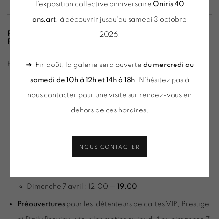
l'exposition collective anniversaire
Oniris 40
ans.art
, à découvrir jusqu'au samedi 3 octobre
PRÉPAREZ VOTRE VISITE À ART PARIS ART
2026.
FAIR 2024
HORAIRES ET DATES
➜ Fin août, la galerie sera ouverte
du mercredi au
samedi de 10h à 12h et 14h à 18h
. N'hésitez pas à
Vernissage :
Mercredi 3 avril 2024
de 11h à 21h (sur
nous contacter pour une visite sur rendez-vous en
invitation / cartes VIP & Prestige)
dehors de ces horaires.
Horaires d'ouverture
Jeudi 4 avril : 12.00 — 20.00
NOUS CONTACTER
Vendredi 5 avril : 12.00 —
21.00 (nocturne)
Samedi 6 avril : 12.00 — 20.00
Dimanche 7 avril : 12.00 —
19.00
Préouvertures
pour les détenteurs de cartes VIP, Prestige