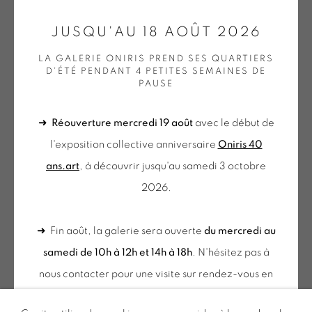
GALERIE[AT]ONIRIS.ART
JUSQU'AU 18 AOÛT 2026
Tuesday to Saturday from 2pm to 7pm
LA GALERIE ONIRIS PREND SES QUARTIERS
D'ÉTÉ PENDANT 4 PETITES SEMAINES DE
du Mardi au Samedi de 14h00 à 19h00
PAUSE
➜
Réouverture mercredi 19 août
avec le début de
du mercredi au samedi
DIDIER MENCOBONI
l'exposition collective anniversaire
Oniris 40
de 10h-12h et 14h-18h
ans.art
, à découvrir jusqu'au samedi 3 octobre
+ le mardi sur rendez-vous
...2168 ETC...
,
2015
2026.
Tuesday to Saturday from 2pm to 7pm
Acrylique sur toile
du Mardi au Samedi de 14h00 à 19h00
➜ Fin août, la galerie sera ouverte
du mercredi au
41 x 33 cm
samedi de 10h à 12h et 14h à 18h
. N'hésitez pas à
MEN 045
Inscription à notre
nous contacter pour une visite sur rendez-vous en
€ 3,500.00
NEWSLETTER
dehors de ces horaires.