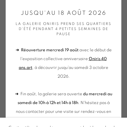
GALERIE[AT]ONIRIS.ART
JUSQU'AU 18 AOÛT 2026
Tuesday to Saturday from 2pm to 7pm
LA GALERIE ONIRIS PREND SES QUARTIERS
D'ÉTÉ PENDANT 4 PETITES SEMAINES DE
du Mardi au Samedi de 14h00 à 19h00
PAUSE
➜
Réouverture mercredi 19 août
avec le début de
du mercredi au samedi
l'exposition collective anniversaire
Oniris 40
de 10h-12h et 14h-18h
ans.art
, à découvrir jusqu'au samedi 3 octobre
+ le mardi sur rendez-vous
2026.
Tuesday to Saturday from 2pm to 7pm
du Mardi au Samedi de 14h00 à 19h00
➜ Fin août, la galerie sera ouverte
du mercredi au
samedi de 10h à 12h et 14h à 18h
. N'hésitez pas à
Inscription à notre
nous contacter pour une visite sur rendez-vous en
NEWSLETTER
dehors de ces horaires.